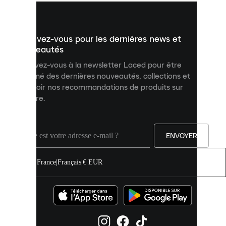
vous
présenter
un
Inscrivez-vous pour les dernières news et
contenu
personnalisé
nouveautés
et
Inscrivez-vous à la newsletter Laced pour être
améliorer
informé des dernières nouveautés, collections et
votre
expérience
recevoir nos recommandations de produits sur
sur
mesure.
notre
site.
Vous
pouvez
ENVOYER
autoriser
tous
les
France
|
Français
|
€ EUR
cookies
ou
les
gérer
individuellement
dans