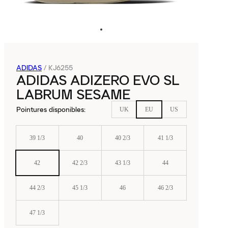
ADIDAS
/
KJ6255
ADIDAS ADIZERO EVO SL
LABRUM SESAME
Pointures disponibles
:
UK
EU
US
39 1/3
40
40 2/3
41 1/3
42
42 2/3
43 1/3
44
44 2/3
45 1/3
46
46 2/3
47 1/3