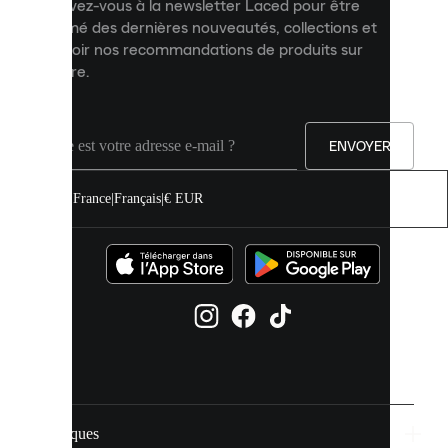
Inscrivez-vous à la newsletter Laced pour être
améliorer
informé des dernières nouveautés, collections et
votre
expérience
recevoir nos recommandations de produits sur
sur
mesure.
notre
site.
Vous
pouvez
ENVOYER
autoriser
tous
les
France
|
Français
|
€ EUR
cookies
ou
les
gérer
individuellement
dans
vos
paramètres
de
cookies.
Marques
En