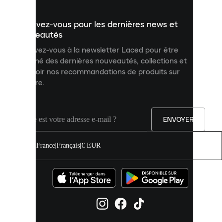
présenter
un
Inscrivez-vous pour les dernières news et
contenu
personnalisé
nouveautés
et
Inscrivez-vous à la newsletter Laced pour être
améliorer
informé des dernières nouveautés, collections et
votre
expérience
recevoir nos recommandations de produits sur
sur
mesure.
notre
site.
Vous
pouvez
ENVOYER
autoriser
tous
les
France
|
Français
|
€ EUR
cookies
ou
les
gérer
individuellement
dans
vos
paramètres