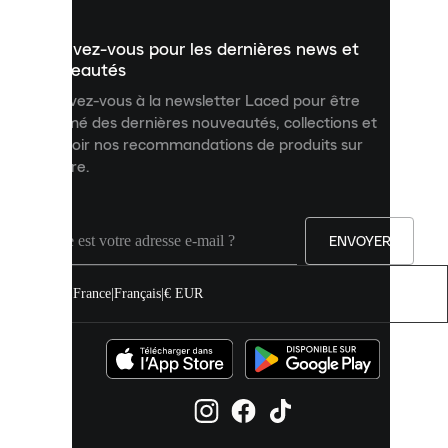
présenter
un
Inscrivez-vous pour les dernières news et
contenu
personnalisé
nouveautés
et
Inscrivez-vous à la newsletter Laced pour être
améliorer
informé des dernières nouveautés, collections et
votre
expérience
recevoir nos recommandations de produits sur
sur
mesure.
notre
site.
Vous
pouvez
ENVOYER
autoriser
tous
les
France
|
Français
|
€ EUR
cookies
ou
les
gérer
individuellement
dans
vos
paramètres