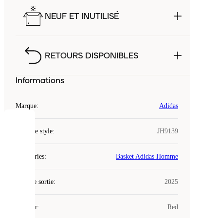
NEUF ET INUTILISÉ
RETOURS DISPONIBLES
Informations
Marque
:
Adidas
COOKIES
Code de style
:
JH9139
Laced
Catégories
:
Basket Adidas Homme
utilise
des
Date de sortie
cookies.
:
2025
Les
cookies
Couleur
:
Red
sont