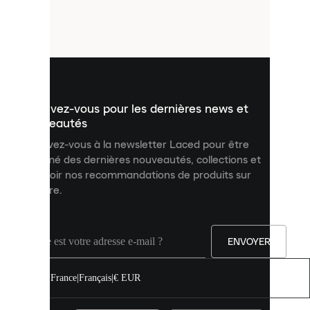
de
petits
fichiers
utilisés
pour
vous
présenter
un
Inscrivez-vous pour les dernières news et
contenu
personnalisé
nouveautés
et
Inscrivez-vous à la newsletter Laced pour être
améliorer
informé des dernières nouveautés, collections et
votre
expérience
recevoir nos recommandations de produits sur
sur
mesure.
notre
site.
Vous
pouvez
ENVOYER
autoriser
tous
les
France
|
Français
|
€ EUR
cookies
ou