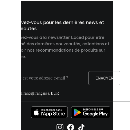
vous
présenter
un
Inscrivez-vous pour les dernières news et
contenu
personnalisé
nouveautés
et
Inscrivez-vous à la newsletter Laced pour être
améliorer
informé des dernières nouveautés, collections et
votre
expérience
recevoir nos recommandations de produits sur
sur
mesure.
notre
site.
Vous
pouvez
ENVOYER
autoriser
tous
les
France
|
Français
|
€ EUR
cookies
ou
les
gérer
individuellement
dans