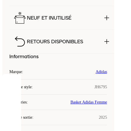
NEUF ET INUTILISÉ
RETOURS DISPONIBLES
Informations
Marque
:
Adidas
COOKIES
Code de style
:
JH6795
Laced
Catégories
:
Basket Adidas Femme
utilise
des
Date de sortie
cookies.
:
2025
Les
cookies