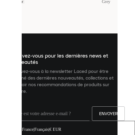
Couleur
:
Grey
sont
de
petits
fichiers
utilisés
pour
vous
présenter
un
Inscrivez-vous pour les dernières news et
contenu
personnalisé
nouveautés
et
Inscrivez-vous à la newsletter Laced pour être
améliorer
informé des dernières nouveautés, collections et
votre
expérience
recevoir nos recommandations de produits sur
sur
mesure.
notre
site.
Vous
pouvez
ENVOYER
autoriser
tous
les
France
|
Français
|
€ EUR