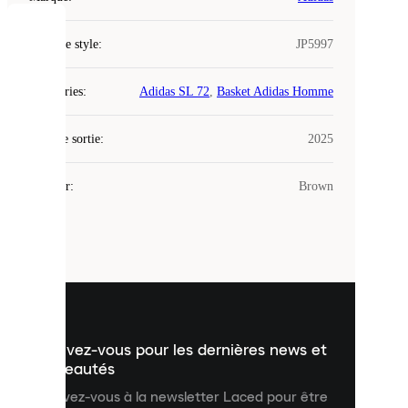
COOKIES
Code de style
:
JP5997
Laced
Catégories
:
Adidas SL 72
,
Basket Adidas Homme
utilise
des
Date de sortie
cookies.
:
2025
Les
cookies
Couleur
:
Brown
sont
de
petits
fichiers
utilisés
pour
vous
présenter
un
Inscrivez-vous pour les dernières news et
contenu
personnalisé
nouveautés
et
Inscrivez-vous à la newsletter Laced pour être
améliorer