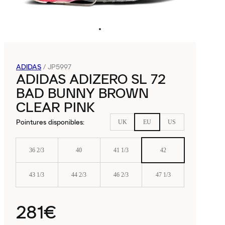
ADIDAS
/
JP5997
ADIDAS ADIZERO SL 72
BAD BUNNY BROWN
CLEAR PINK
Pointures disponibles
:
UK
EU
US
36 2/3
40
41 1/3
42
43 1/3
44 2/3
46 2/3
47 1/3
281€