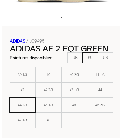
ADIDAS
/
JQ9495
ADIDAS AE 2 EQT GREEN
Pointures disponibles
:
UK
EU
US
39 1/3
40
40 2/3
41 1/3
42
42 2/3
43 1/3
44
44 2/3
45 1/3
46
46 2/3
47 1/3
48