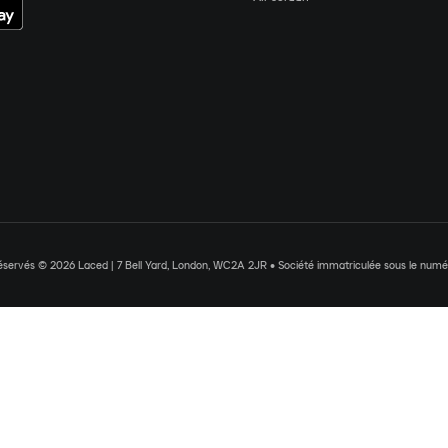
réservés © 2026 Laced | 7 Bell Yard, London, WC2A 2JR • Société immatriculée sous le nu