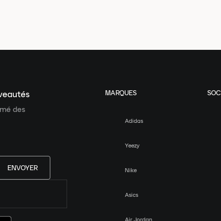
MARQUES
SOC
uveautés
ormé des
Adidas
Yeezy
ENVOYER
Nike
Asics
Air Jordan