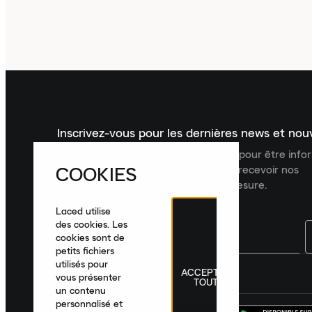
Inscrivez-vous pour les dernières news et no
Inscrivez-vous à la newsletter Laced pour être inf
COOKIES
dernières nouveautés, collections et recevoir nos
recommandations de produits sur mesure.
Laced utilise
des cookies. Les
cookies sont de
petits fichiers
utilisés pour
ACCEPTER
France
|
Français
|
€ EUR
vous présenter
TOUT
un contenu
personnalisé et