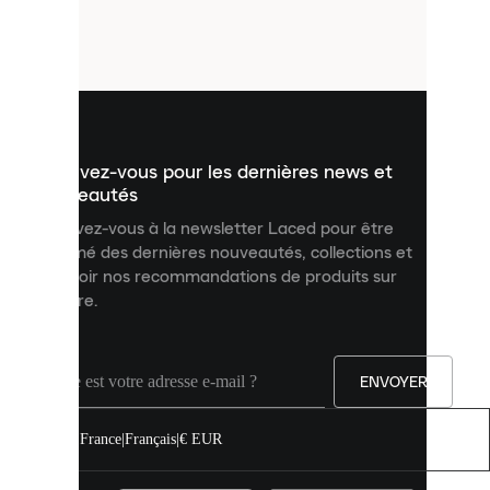
de
petits
fichiers
utilisés
pour
vous
présenter
un
Inscrivez-vous pour les dernières news et
contenu
personnalisé
nouveautés
et
Inscrivez-vous à la newsletter Laced pour être
améliorer
informé des dernières nouveautés, collections et
votre
expérience
recevoir nos recommandations de produits sur
sur
mesure.
notre
site.
Vous
pouvez
ENVOYER
autoriser
tous
les
France
|
Français
|
€ EUR
cookies
ou