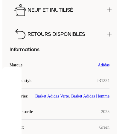
NEUF ET INUTILISÉ
RETOURS DISPONIBLES
Informations
Marque
:
Adidas
COOKIES
Code de style
:
JR1224
Laced
Catégories
:
Basket Adidas Verte
,
Basket Adidas Homme
utilise
des
Date de sortie
cookies.
:
2025
Les
cookies
Couleur
:
Green
sont