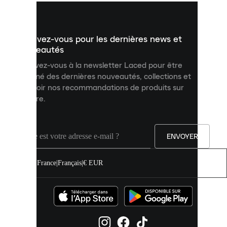
vous
présenter
un
Inscrivez-vous pour les dernières news et
contenu
personnalisé
nouveautés
et
Inscrivez-vous à la newsletter Laced pour être
améliorer
informé des dernières nouveautés, collections et
votre
expérience
recevoir nos recommandations de produits sur
sur
mesure.
notre
site.
Vous
pouvez
ENVOYER
autoriser
tous
les
France
|
Français
|
€ EUR
cookies
ou
les
gérer
individuellement
dans