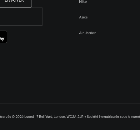
ENVOYER
Nike
Asics
Air Jordan
réservés © 2026 Laced | 7 Bell Yard, London, WC2A 2JR • Société immatriculée sous le nu