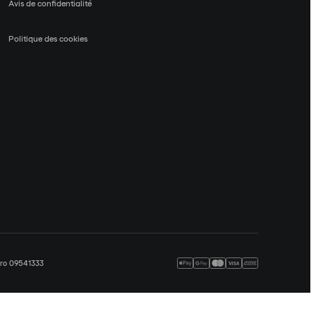
Avis de confidentialité
Politique des cookies
méro 09541333