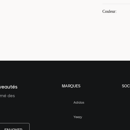
Couleur
:
MARQUES
SOC
uveautés
ormé des
Adidas
Yeezy