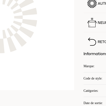
AUT
NEUF
RET
Information
Marque
:
Code de style
:
Catégories
:
Date de sortie
: