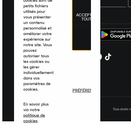
cookies sont de
petits fichiers
utilisés pour
ACCEPTER
France
|
Français
|
€ EUR
vous présenter
TOUT
un contenu
personnalisé et
améliorer votre
expérience sur
notre site. Vous
pouvez
autoriser tous
les cookies ou
les gérer
individuellement
dans vos
paramètres de
cookies.
PRÉFÉRENCES
En savoir plus
Tous droits 
via notre
politique de
cookies
.