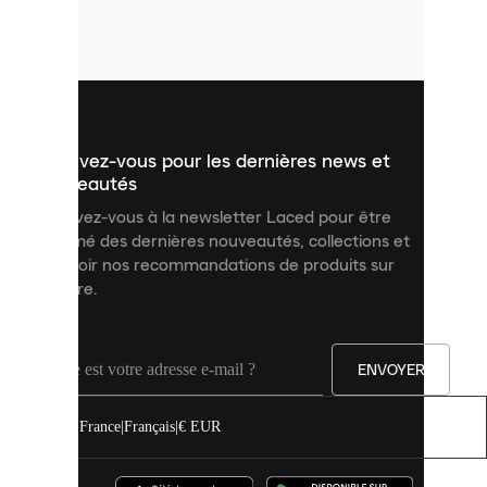
petits
fichiers
utilisés
pour
vous
présenter
un
Inscrivez-vous pour les dernières news et
contenu
personnalisé
nouveautés
et
Inscrivez-vous à la newsletter Laced pour être
améliorer
informé des dernières nouveautés, collections et
votre
expérience
recevoir nos recommandations de produits sur
sur
mesure.
notre
site.
Vous
pouvez
ENVOYER
autoriser
tous
les
France
|
Français
|
€ EUR
cookies
ou