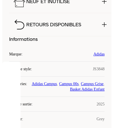
NEUF ET INUTILISÉ
RETOURS DISPONIBLES
Informations
Marque
:
Adidas
Code de style
:
JS3848
COOKIES
Catégories
:
Adidas Campus
,
Campus 00s
,
Campus Grise
,
Laced
Basket Adidas Enfant
utilise
des
Date de sortie
cookies.
:
2025
Les
cookies
Couleur
:
Grey
sont
de