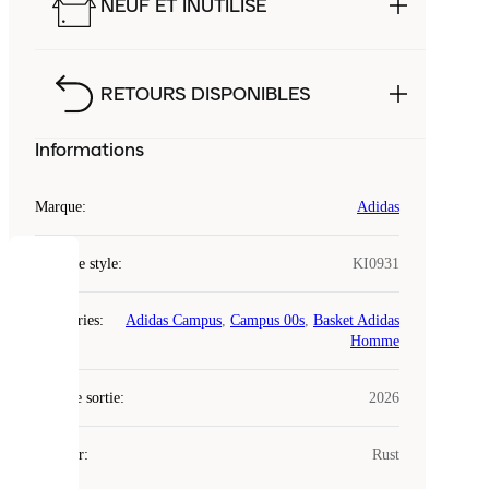
NEUF ET INUTILISÉ
RETOURS DISPONIBLES
Informations
Marque
:
Adidas
Code de style
:
KI0931
COOKIES
Catégories
:
Adidas Campus
,
Campus 00s
,
Basket Adidas
Laced
Homme
utilise
des
Date de sortie
cookies.
:
2026
Les
cookies
Couleur
:
Rust
sont
de