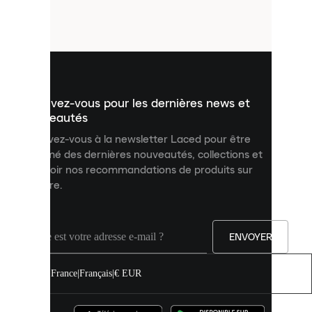
petits
fichiers
utilisés
pour
vous
présenter
un
Inscrivez-vous pour les dernières news et
contenu
personnalisé
nouveautés
et
Inscrivez-vous à la newsletter Laced pour être
améliorer
informé des dernières nouveautés, collections et
votre
expérience
recevoir nos recommandations de produits sur
sur
mesure.
notre
site.
Vous
pouvez
ENVOYER
autoriser
tous
les
France
|
Français
|
€ EUR
cookies
ou