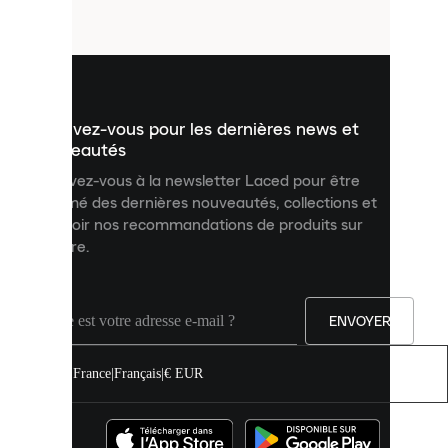
fichiers
utilisés
pour
vous
présenter
un
Inscrivez-vous pour les dernières news et
contenu
personnalisé
nouveautés
et
Inscrivez-vous à la newsletter Laced pour être
améliorer
informé des dernières nouveautés, collections et
votre
expérience
recevoir nos recommandations de produits sur
sur
mesure.
notre
site.
Vous
pouvez
ENVOYER
autoriser
tous
les
France
|
Français
|
€ EUR
cookies
ou
les