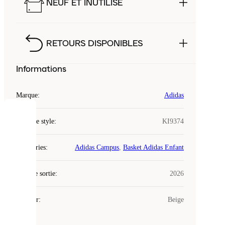
NEUF ET INUTILISÉ
RETOURS DISPONIBLES
Informations
Marque
:
Adidas
COOKIES
Code de style
:
KI9374
Laced
Catégories
:
Adidas Campus
,
Basket Adidas Enfant
utilise
des
Date de sortie
cookies.
:
2026
Les
cookies
Couleur
:
Beige
sont
de
petits