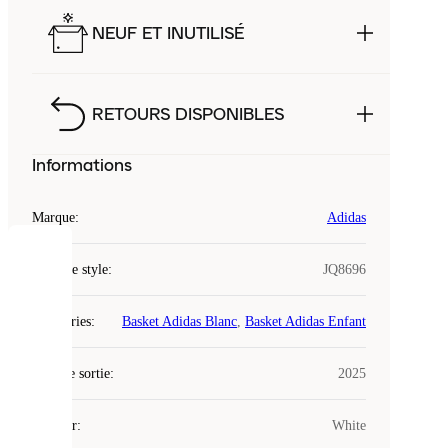
NEUF ET INUTILISÉ
RETOURS DISPONIBLES
Informations
Marque
:
Adidas
COOKIES
Code de style
:
JQ8696
Laced
Catégories
:
Basket Adidas Blanc
,
Basket Adidas Enfant
utilise
des
Date de sortie
cookies.
:
2025
Les
cookies
Couleur
:
White
sont