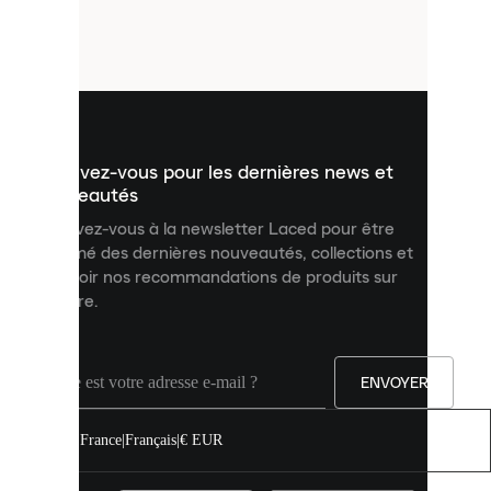
de
petits
fichiers
utilisés
pour
vous
présenter
un
Inscrivez-vous pour les dernières news et
contenu
personnalisé
nouveautés
et
Inscrivez-vous à la newsletter Laced pour être
améliorer
informé des dernières nouveautés, collections et
votre
expérience
recevoir nos recommandations de produits sur
sur
mesure.
notre
site.
Vous
pouvez
ENVOYER
autoriser
tous
les
France
|
Français
|
€ EUR
cookies
ou