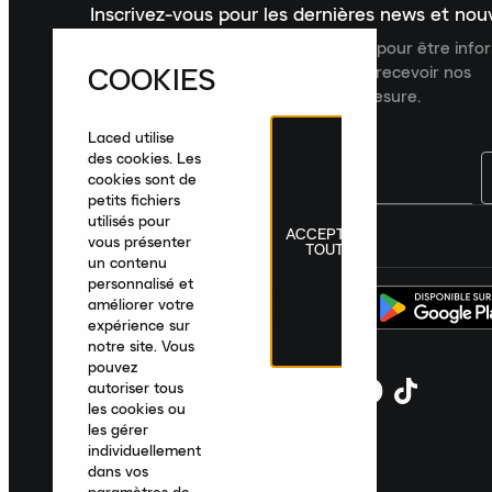
Inscrivez-vous pour les dernières news et no
Inscrivez-vous à la newsletter Laced pour être inf
COOKIES
dernières nouveautés, collections et recevoir nos
recommandations de produits sur mesure.
Laced utilise
des cookies. Les
cookies sont de
petits fichiers
utilisés pour
ACCEPTER
France
|
Français
|
€ EUR
vous présenter
TOUT
un contenu
personnalisé et
améliorer votre
expérience sur
notre site. Vous
pouvez
autoriser tous
les cookies ou
les gérer
individuellement
dans vos