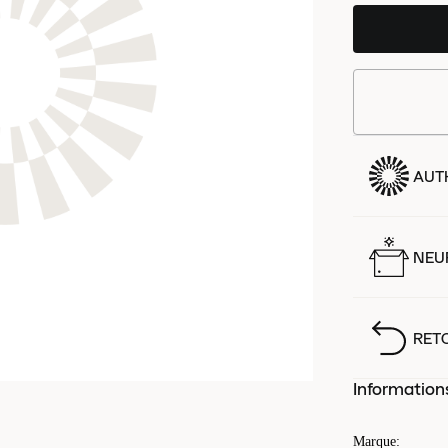
AUT
NEUF
RET
Information
Marque
: