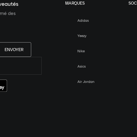
MARQUES
SOC
uveautés
ormé des
Adidas
Yeezy
ENVOYER
Nike
Asics
Air Jordan