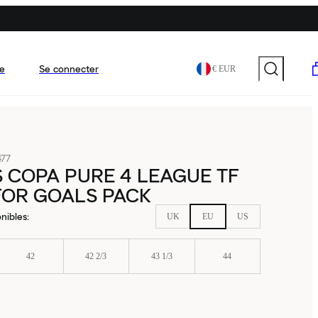
e
Se connecter
€ EUR
77
 COPA PURE 4 LEAGUE TF
FOR GOALS PACK
nibles
:
UK
EU
US
42
42 2/3
43 1/3
44