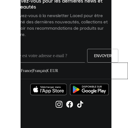
Inscrivez-vous pour les dernières news et
contenu
personnalisé
nouveautés
et
Inscrivez-vous à la newsletter Laced pour être
améliorer
informé des dernières nouveautés, collections et
votre
expérience
recevoir nos recommandations de produits sur
sur
mesure.
notre
site.
Vous
pouvez
ENVOYER
autoriser
tous
les
France
|
Français
|
€ EUR
cookies
ou
les
gérer
individuellement
dans
vos
paramètres
de
cookies.