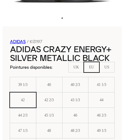
ADIDAS
/
KI3197
ADIDAS CRAZY ENERGY+
SILVER METALLIC BLACK
Pointures disponibles
:
UK
EU
US
39 1/3
40
40 2/3
41 1/3
42
42 2/3
43 1/3
44
44 2/3
45 1/3
46
46 2/3
47 1/3
48
48 2/3
49 1/3