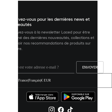
vous
présenter
un
Inscrivez-vous pour les dernières news et
contenu
personnalisé
nouveautés
et
Inscrivez-vous à la newsletter Laced pour être
améliorer
informé des dernières nouveautés, collections et
votre
expérience
recevoir nos recommandations de produits sur
sur
mesure.
notre
site.
Vous
pouvez
ENVOYER
autoriser
tous
les
France
|
Français
|
€ EUR
cookies
ou
les
gérer
individuellement
dans