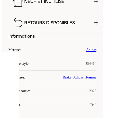
NEUF ET INUTILISÉ
RETOURS DISPONIBLES
Informations
Marque
:
Adidas
COOKIES
Code de style
:
JS4414
Laced
Catégories
:
Basket Adidas Homme
utilise
des
Date de sortie
cookies.
:
2025
Les
cookies
Couleur
:
Teal
sont
de
petits