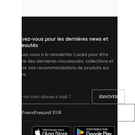
fichiers
utilisés
pour
vous
présenter
un
Inscrivez-vous pour les dernières news et
contenu
personnalisé
nouveautés
et
Inscrivez-vous à la newsletter Laced pour être
améliorer
informé des dernières nouveautés, collections et
votre
expérience
recevoir nos recommandations de produits sur
sur
mesure.
notre
site.
Vous
pouvez
ENVOYER
autoriser
tous
les
France
|
Français
|
€ EUR
cookies
ou
les