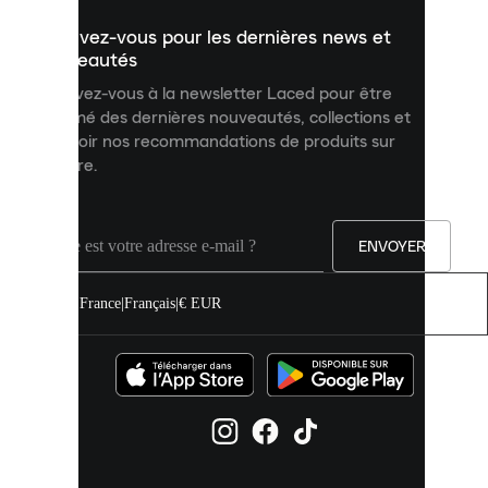
un
Inscrivez-vous pour les dernières news et
contenu
personnalisé
nouveautés
et
Inscrivez-vous à la newsletter Laced pour être
améliorer
informé des dernières nouveautés, collections et
votre
expérience
recevoir nos recommandations de produits sur
sur
mesure.
notre
site.
Vous
pouvez
ENVOYER
autoriser
tous
les
France
|
Français
|
€ EUR
cookies
ou
les
gérer
individuellement
dans
vos
paramètres