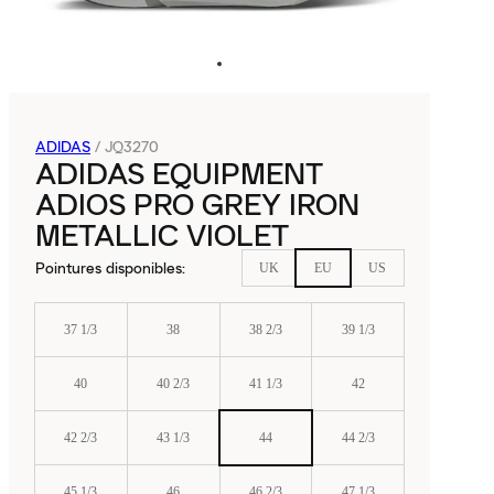
ADIDAS
/
JQ3270
ADIDAS EQUIPMENT
ADIOS PRO GREY IRON
METALLIC VIOLET
Pointures disponibles
:
UK
EU
US
37 1/3
38
38 2/3
39 1/3
40
40 2/3
41 1/3
42
42 2/3
43 1/3
44
44 2/3
45 1/3
46
46 2/3
47 1/3