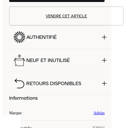
VENDRE CET ARTICLE
AUTHENTIFIÉ
NEUF ET INUTILISÉ
RETOURS DISPONIBLES
Informations
Marque
:
Adidas
COOKIES
Code de style
:
JQ0944