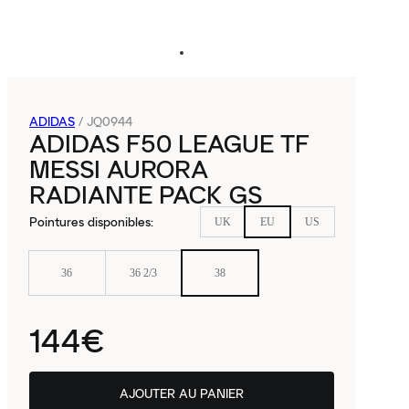
ADIDAS
/
JQ0944
ADIDAS F50 LEAGUE TF
MESSI AURORA
RADIANTE PACK GS
Pointures disponibles
:
UK
EU
US
36
36 2/3
38
144€
AJOUTER AU PANIER