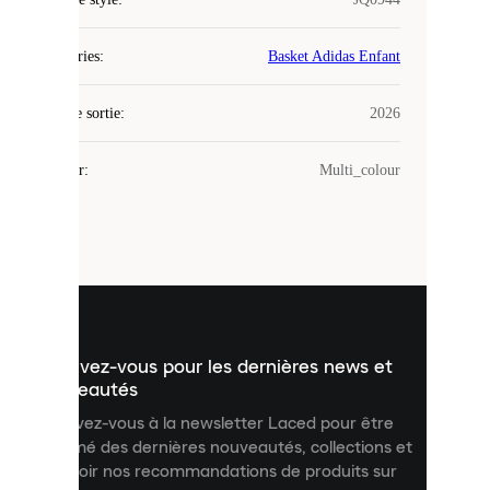
Laced
Catégories
:
Basket Adidas Enfant
utilise
des
Date de sortie
cookies.
:
2026
Les
cookies
Couleur
:
Multi_colour
sont
de
petits
fichiers
utilisés
pour
vous
présenter
un
Inscrivez-vous pour les dernières news et
contenu
personnalisé
nouveautés
et
Inscrivez-vous à la newsletter Laced pour être
améliorer
informé des dernières nouveautés, collections et
votre
expérience
recevoir nos recommandations de produits sur
sur