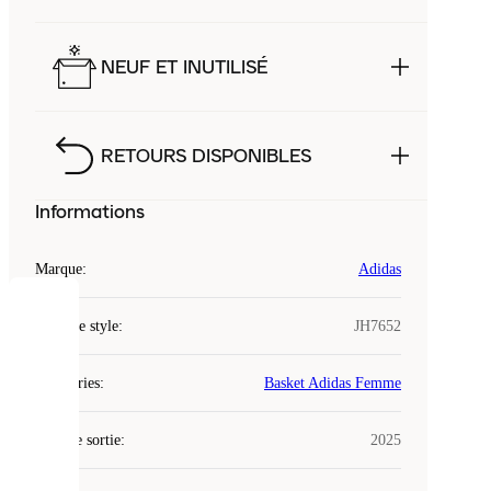
NEUF ET INUTILISÉ
RETOURS DISPONIBLES
Informations
Marque
:
Adidas
COOKIES
Code de style
:
JH7652
Laced
Catégories
:
Basket Adidas Femme
utilise
des
Date de sortie
cookies.
:
2025
Les
cookies