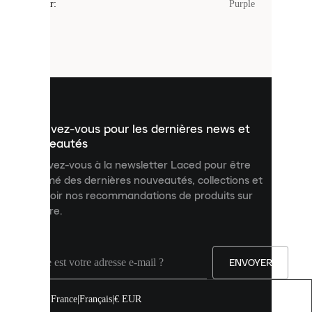
Couleur
:
Purple
sont
de
petits
fichiers
utilisés
pour
vous
présenter
un
Inscrivez-vous pour les dernières news et
contenu
personnalisé
nouveautés
et
Inscrivez-vous à la newsletter Laced pour être
améliorer
informé des dernières nouveautés, collections et
votre
expérience
recevoir nos recommandations de produits sur
sur
mesure.
notre
site.
Vous
pouvez
ENVOYER
autoriser
tous
les
France
|
Français
|
€ EUR