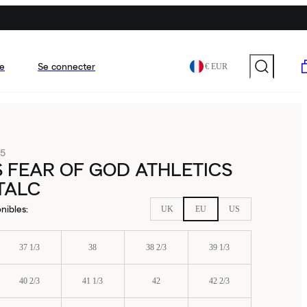
e
Se connecter
€ EUR
15
 FEAR OF GOD ATHLETICS
 TALC
nibles
:
UK
EU
US
37 1/3
38
38 2/3
39 1/3
40 2/3
41 1/3
42
42 2/3