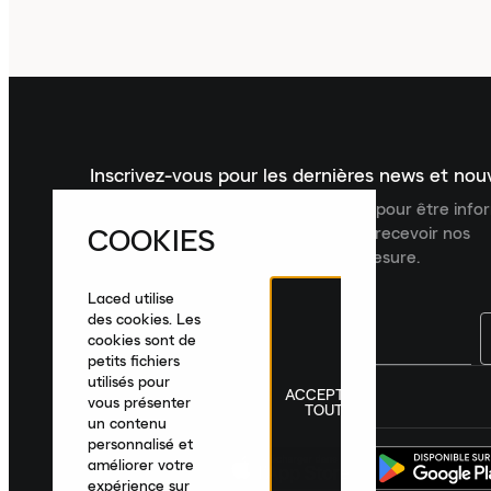
Inscrivez-vous pour les dernières news et no
Inscrivez-vous à la newsletter Laced pour être inf
COOKIES
dernières nouveautés, collections et recevoir nos
recommandations de produits sur mesure.
Laced utilise
des cookies. Les
cookies sont de
petits fichiers
utilisés pour
ACCEPTER
France
|
Français
|
€ EUR
vous présenter
TOUT
un contenu
personnalisé et
améliorer votre
expérience sur