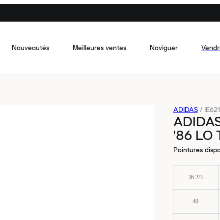
Nouveautés
Meilleures ventes
Naviguer
Vendr
ADIDAS
/
IE62
ADIDAS
'86 LO
Pointures dispo
36 2/3
40