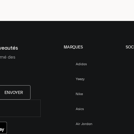
MARQUES
SOC
uveautés
ormé des
Adidas
Yeezy
ENVOYER
Nike
Asics
Air Jordan