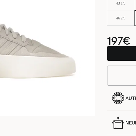
43 1/3
46 2/3
197€
AUT
NEUF