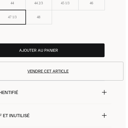
44
44 2/3
45 1/3
46
47 1/3
48
AJOUTER AU PANIER
VENDRE CET ARTICLE
HENTIFIÉ
 ET INUTILISÉ