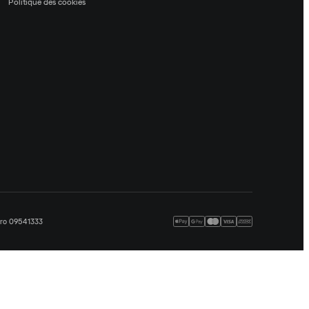
Politique des cookies
méro 09541333