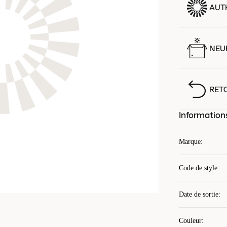
AUT
NEUF
RET
Information
Marque
:
Code de style
:
Date de sortie
:
Couleur
: