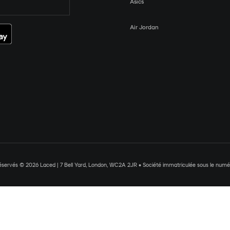
Asics
Air Jordan
réservés © 2026 Laced | 7 Bell Yard, London, WC2A 2JR • Société immatriculée sous le nu