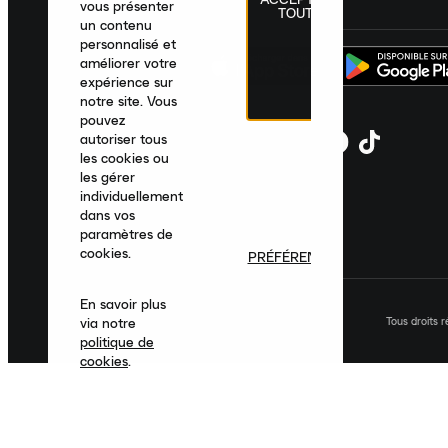
France
|
Français
|
€ EUR
vous présenter
TOUT
un contenu
personnalisé et
améliorer votre
expérience sur
notre site. Vous
pouvez
autoriser tous
les cookies ou
les gérer
individuellement
dans vos
paramètres de
cookies.
PRÉFÉRENCES
En savoir plus
Tous droits 
via notre
politique de
cookies
.