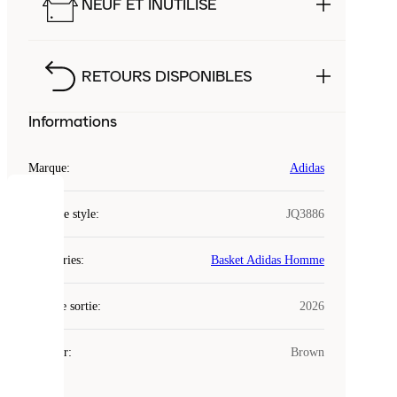
NEUF ET INUTILISÉ
RETOURS DISPONIBLES
Informations
Marque
:
Adidas
COOKIES
Code de style
:
JQ3886
Laced
Catégories
:
Basket Adidas Homme
utilise
des
Date de sortie
cookies.
:
2026
Les
cookies
Couleur
:
Brown
sont
de
petits