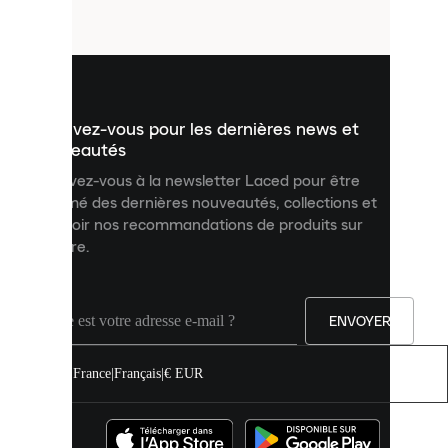
fichiers
utilisés
pour
vous
présenter
un
Inscrivez-vous pour les dernières news et
contenu
personnalisé
nouveautés
et
Inscrivez-vous à la newsletter Laced pour être
améliorer
informé des dernières nouveautés, collections et
votre
expérience
recevoir nos recommandations de produits sur
sur
mesure.
notre
site.
Vous
pouvez
ENVOYER
autoriser
tous
les
France
|
Français
|
€ EUR
cookies
ou
les