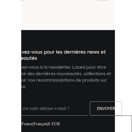
sont
de
petits
fichiers
utilisés
pour
vous
présenter
un
Inscrivez-vous pour les dernières news et
contenu
personnalisé
nouveautés
et
Inscrivez-vous à la newsletter Laced pour être
améliorer
informé des dernières nouveautés, collections et
votre
expérience
recevoir nos recommandations de produits sur
sur
mesure.
notre
site.
Vous
pouvez
ENVOYER
autoriser
tous
les
France
|
Français
|
€ EUR
cookies