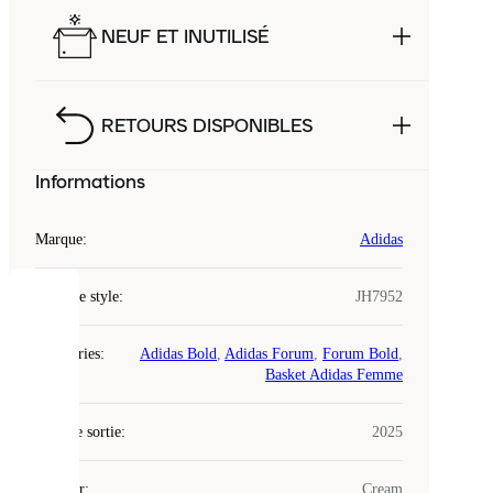
NEUF ET INUTILISÉ
RETOURS DISPONIBLES
Informations
Marque
:
Adidas
Code de style
:
JH7952
COOKIES
Catégories
:
Adidas Bold
,
Adidas Forum
,
Forum Bold
,
Laced
Basket Adidas Femme
utilise
des
Date de sortie
cookies.
:
2025
Les
cookies
Couleur
:
Cream