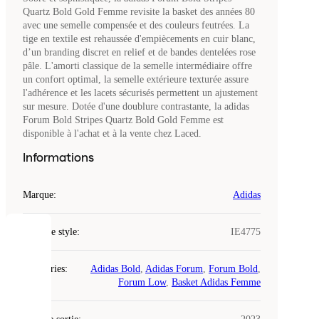
Quartz Bold Gold Femme revisite la basket des années 80
avec une semelle compensée et des couleurs feutrées. La
tige en textile est rehaussée d'empiècements en cuir blanc,
d’un branding discret en relief et de bandes dentelées rose
pâle. L'amorti classique de la semelle intermédiaire offre
un confort optimal, la semelle extérieure texturée assure
l'adhérence et les lacets sécurisés permettent un ajustement
sur mesure. Dotée d'une doublure contrastante, la adidas
Forum Bold Stripes Quartz Bold Gold Femme est
disponible à l'achat et à la vente chez Laced.
Informations
Marque
:
Adidas
Code de style
:
IE4775
COOKIES
Catégories
:
Adidas Bold
,
Adidas Forum
,
Forum Bold
,
Laced
Forum Low
,
Basket Adidas Femme
utilise
des