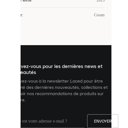
Date de sortie
cookies.
:
2023
Les
cookies
Couleur
:
Cream
sont
de
petits
fichiers
utilisés
pour
vous
présenter
un
Inscrivez-vous pour les dernières news et
contenu
personnalisé
nouveautés
et
Inscrivez-vous à la newsletter Laced pour être
améliorer
informé des dernières nouveautés, collections et
votre
expérience
recevoir nos recommandations de produits sur
sur
mesure.
notre
site.
Vous
pouvez
ENVOYER
autoriser