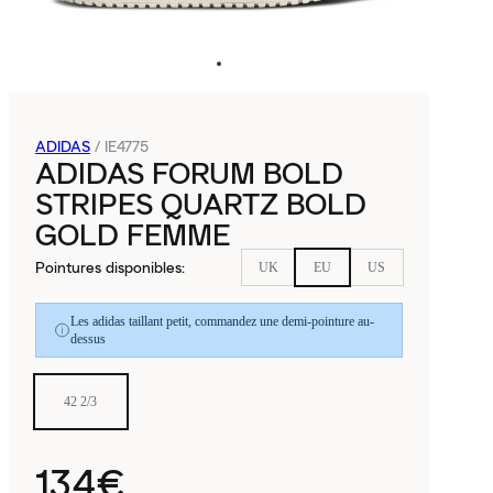
ADIDAS
/
IE4775
ADIDAS FORUM BOLD
STRIPES QUARTZ BOLD
GOLD FEMME
Pointures disponibles
:
UK
EU
US
Les adidas taillant petit, commandez une demi-pointure au-
dessus
42 2/3
134€