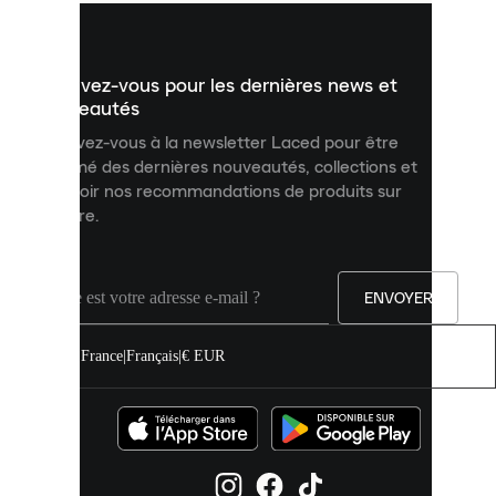
vous
présenter
un
Inscrivez-vous pour les dernières news et
contenu
personnalisé
nouveautés
et
Inscrivez-vous à la newsletter Laced pour être
améliorer
informé des dernières nouveautés, collections et
votre
expérience
recevoir nos recommandations de produits sur
sur
mesure.
notre
site.
Vous
pouvez
ENVOYER
autoriser
tous
les
France
|
Français
|
€ EUR
cookies
ou
les
gérer
individuellement
dans