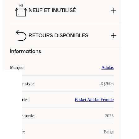
NEUF ET INUTILISÉ
RETOURS DISPONIBLES
Informations
Marque
:
Adidas
COOKIES
Code de style
:
JQ2606
Laced
Catégories
:
Basket Adidas Femme
utilise
des
Date de sortie
cookies.
:
2025
Les
cookies
Couleur
:
Beige
sont