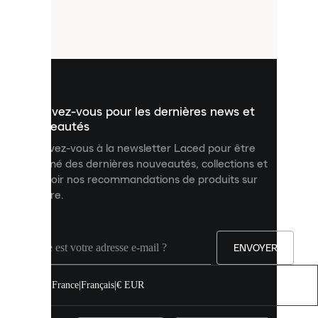
de
petits
fichiers
utilisés
pour
vous
présenter
un
Inscrivez-vous pour les dernières news et
contenu
personnalisé
nouveautés
et
Inscrivez-vous à la newsletter Laced pour être
améliorer
informé des dernières nouveautés, collections et
votre
expérience
recevoir nos recommandations de produits sur
sur
mesure.
notre
site.
Vous
pouvez
ENVOYER
autoriser
tous
les
France
|
Français
|
€ EUR
cookies
ou