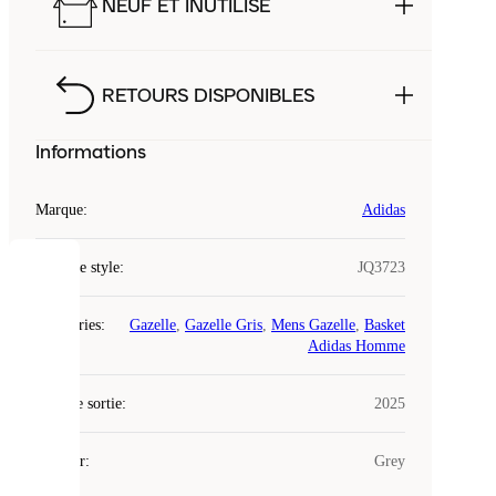
NEUF ET INUTILISÉ
RETOURS DISPONIBLES
Informations
Marque
:
Adidas
Code de style
:
JQ3723
COOKIES
Catégories
:
Gazelle
,
Gazelle Gris
,
Mens Gazelle
,
Basket
Laced
Adidas Homme
utilise
des
Date de sortie
cookies.
:
2025
Les
cookies
Couleur
:
Grey
sont
de