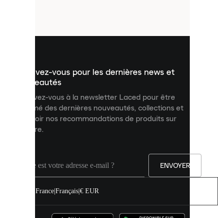
petits
fichiers
utilisés
pour
vous
présenter
un
Inscrivez-vous pour les dernières news et
contenu
personnalisé
nouveautés
et
Inscrivez-vous à la newsletter Laced pour être
améliorer
informé des dernières nouveautés, collections et
votre
expérience
recevoir nos recommandations de produits sur
sur
mesure.
notre
site.
Vous
pouvez
ENVOYER
autoriser
tous
les
France
|
Français
|
€ EUR
cookies
ou