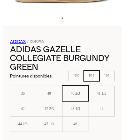
ADIDAS
/
IG4996
ADIDAS GAZELLE
COLLEGIATE BURGUNDY
GREEN
Pointures disponibles
:
UK
EU
US
36
40
40 2/3
41 1/3
42
42 2/3
43 1/3
44
44 2/3
45 1/3
46