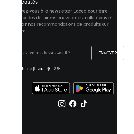
personnalisé
nouveautés
et
Inscrivez-vous à la newsletter Laced pour être
améliorer
informé des dernières nouveautés, collections et
votre
expérience
recevoir nos recommandations de produits sur
sur
mesure.
notre
site.
Vous
pouvez
ENVOYER
autoriser
tous
les
France
|
Français
|
€ EUR
cookies
ou
les
gérer
individuellement
dans
vos
paramètres
de
cookies.