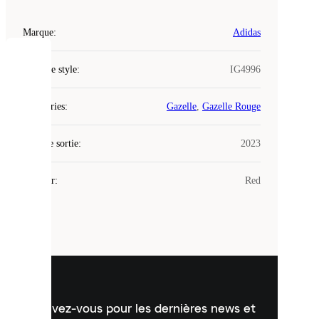
Marque
:
Adidas
COOKIES
Code de style
:
IG4996
Laced
Catégories
:
Gazelle
,
Gazelle Rouge
utilise
des
Date de sortie
cookies.
:
2023
Les
cookies
Couleur
:
Red
sont
de
petits
fichiers
utilisés
pour
vous
présenter
un
Inscrivez-vous pour les dernières news et
contenu