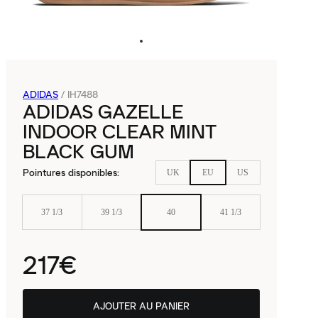
ADIDAS
/
IH7488
ADIDAS GAZELLE
INDOOR CLEAR MINT
BLACK GUM
Pointures disponibles
:
UK
EU
US
37 1/3
39 1/3
40
41 1/3
217€
AJOUTER AU PANIER