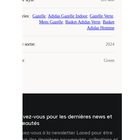
COOKIES
Catégories
:
Gazelle
,
Adidas Gazelle Indoor
,
Gazelle Verte
,
Mens Gazelle
,
Basket Adidas Verte
,
Basket
Laced
Adidas Homme
utilise
des
Date de sortie
cookies.
:
2024
Les
cookies
Couleur
:
Green
sont
de
petits
fichiers
utilisés
pour
vous
présenter
un
Inscrivez-vous pour les dernières news et
contenu
personnalisé
nouveautés
et
Inscrivez-vous à la newsletter Laced pour être
améliorer
informé des dernières nouveautés, collections et
votre