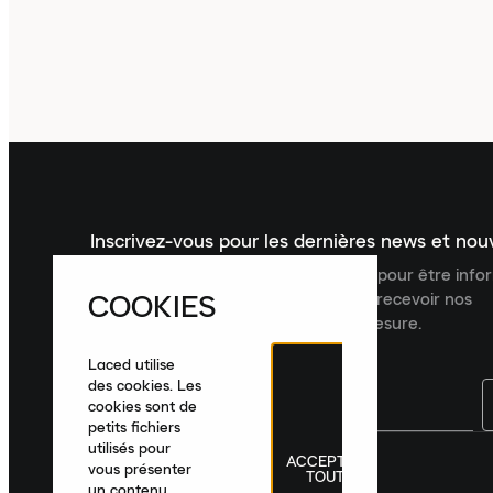
Inscrivez-vous pour les dernières news et no
Inscrivez-vous à la newsletter Laced pour être inf
COOKIES
dernières nouveautés, collections et recevoir nos
recommandations de produits sur mesure.
Laced utilise
des cookies. Les
cookies sont de
petits fichiers
utilisés pour
ACCEPTER
France
|
Français
|
€ EUR
vous présenter
TOUT
un contenu