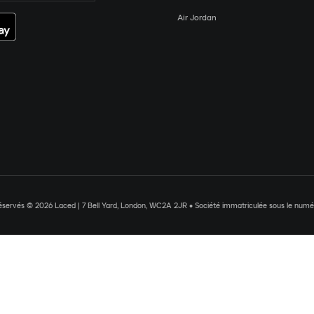
Air Jordan
réservés © 2026 Laced | 7 Bell Yard, London, WC2A 2JR • Société immatriculée sous le nu