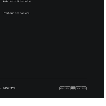
Avis de confidentialité
Politique des cookies
méro 09541333