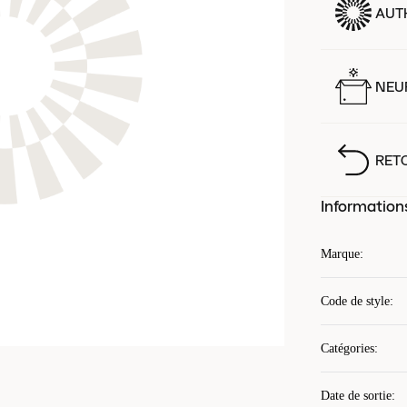
AUT
NEUF
RET
Information
Marque
:
Code de style
:
Catégories
:
Date de sortie
: