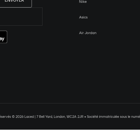
ENVOYER
Nike
Asics
Air Jordan
réservés © 2026 Laced | 7 Bell Yard, London, WC2A 2JR • Société immatriculée sous le nu