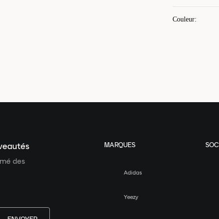
Couleur
:
MARQUES
SOC
uveautés
ormé des
Adidas
Yeezy