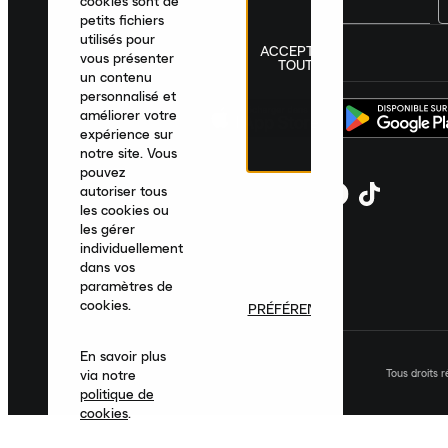
cookies sont de
petits fichiers
utilisés pour
ACCEPTER
France
|
Français
|
€ EUR
vous présenter
TOUT
un contenu
personnalisé et
améliorer votre
expérience sur
notre site. Vous
pouvez
autoriser tous
les cookies ou
les gérer
individuellement
dans vos
paramètres de
cookies.
PRÉFÉRENCES
En savoir plus
Tous droits 
via notre
politique de
cookies
.