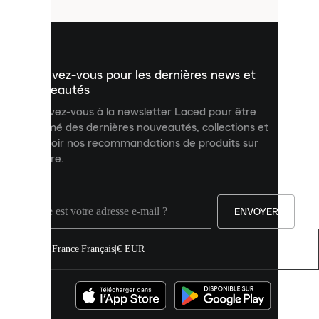
utilisés
pour
vous
présenter
un
Inscrivez-vous pour les dernières news et
contenu
personnalisé
nouveautés
et
Inscrivez-vous à la newsletter Laced pour être
améliorer
informé des dernières nouveautés, collections et
votre
expérience
recevoir nos recommandations de produits sur
sur
mesure.
notre
site.
Vous
pouvez
ENVOYER
autoriser
tous
les
France
|
Français
|
€ EUR
cookies
ou
les
gérer
individuellement