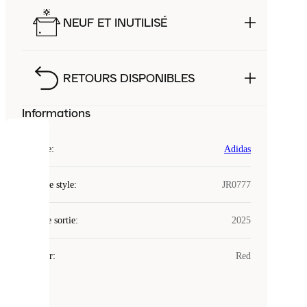
NEUF ET INUTILISÉ
RETOURS DISPONIBLES
Informations
COOKIES
Marque
:
Adidas
Laced
Code de style
:
JR0777
utilise
des
Date de sortie
cookies.
:
2025
Les
cookies
Couleur
:
Red
sont
de
petits
fichiers