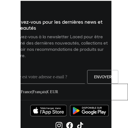
vous
présenter
un
Inscrivez-vous pour les dernières news et
contenu
personnalisé
nouveautés
et
Inscrivez-vous à la newsletter Laced pour être
améliorer
informé des dernières nouveautés, collections et
votre
expérience
recevoir nos recommandations de produits sur
sur
mesure.
notre
site.
Vous
pouvez
ENVOYER
autoriser
tous
les
France
|
Français
|
€ EUR
cookies
ou
les
gérer
individuellement
dans