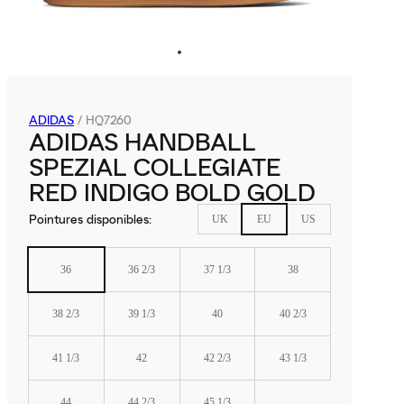
ADIDAS
/
HQ7260
ADIDAS HANDBALL
SPEZIAL COLLEGIATE
RED INDIGO BOLD GOLD
Pointures disponibles
:
UK
EU
US
36
36 2/3
37 1/3
38
38 2/3
39 1/3
40
40 2/3
41 1/3
42
42 2/3
43 1/3
44
44 2/3
45 1/3