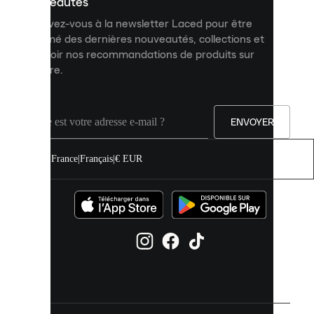
nouveautés
et
Inscrivez-vous à la newsletter Laced pour être
améliorer
informé des dernières nouveautés, collections et
votre
expérience
recevoir nos recommandations de produits sur
sur
mesure.
notre
site.
Vous
pouvez
ENVOYER
autoriser
tous
les
France
|
Français
|
€ EUR
cookies
ou
les
gérer
individuellement
dans
vos
paramètres
de
cookies.