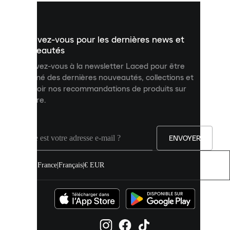
vous
présenter
un
Inscrivez-vous pour les dernières news et
contenu
personnalisé
nouveautés
et
Inscrivez-vous à la newsletter Laced pour être
améliorer
informé des dernières nouveautés, collections et
votre
expérience
recevoir nos recommandations de produits sur
sur
mesure.
notre
site.
Vous
pouvez
ENVOYER
autoriser
tous
les
France
|
Français
|
€ EUR
cookies
ou
les
gérer
individuellement
dans