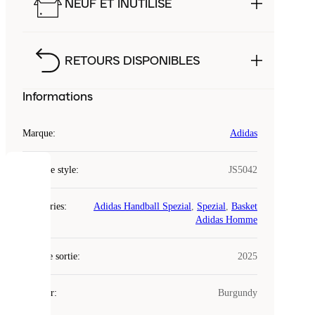
NEUF ET INUTILISÉ
RETOURS DISPONIBLES
Informations
Marque
:
Adidas
Code de style
:
JS5042
COOKIES
Catégories
:
Adidas Handball Spezial
,
Spezial
,
Basket
Laced
Adidas Homme
utilise
des
Date de sortie
cookies.
:
2025
Les
cookies
Couleur
:
Burgundy
sont
de