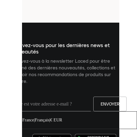
petits
fichiers
utilisés
pour
vous
présenter
un
Inscrivez-vous pour les dernières news et
contenu
personnalisé
nouveautés
et
Inscrivez-vous à la newsletter Laced pour être
améliorer
informé des dernières nouveautés, collections et
votre
expérience
recevoir nos recommandations de produits sur
sur
mesure.
notre
site.
Vous
pouvez
ENVOYER
autoriser
tous
les
France
|
Français
|
€ EUR
cookies
ou