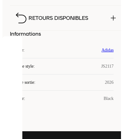
RETOURS DISPONIBLES
Informations
COOKIES
Marque
:
Adidas
Laced
Code de style
:
JS2117
utilise
des
Date de sortie
cookies.
:
2026
Les
cookies
Couleur
:
Black
sont
de
petits
fichiers
utilisés
pour
vous