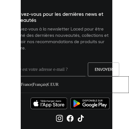
présenter
un
Inscrivez-vous pour les dernières news et
contenu
personnalisé
nouveautés
et
Inscrivez-vous à la newsletter Laced pour être
améliorer
informé des dernières nouveautés, collections et
votre
expérience
recevoir nos recommandations de produits sur
sur
mesure.
notre
site.
Vous
pouvez
ENVOYER
autoriser
tous
les
France
|
Français
|
€ EUR
cookies
ou
les
gérer
individuellement
dans
vos
paramètres