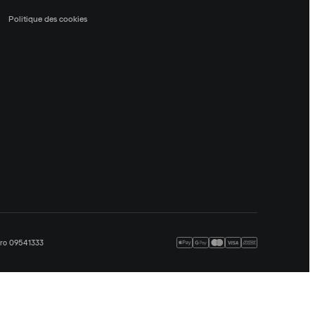
Politique des cookies
méro 09541333