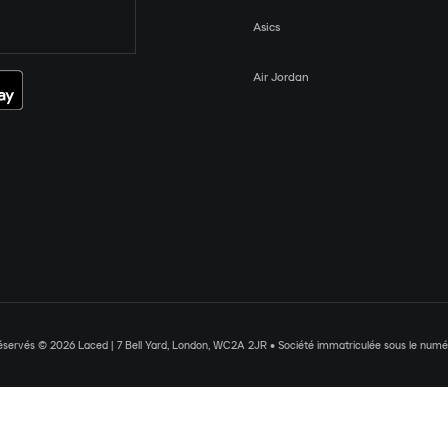
Asics
Air Jordan
réservés © 2026 Laced | 7 Bell Yard, London, WC2A 2JR • Société immatriculée sous le nu