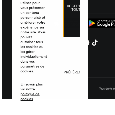
utilisés pour
ACCEPTER
France
|
Français
|
€ EUR
vous présenter
TOUT
un contenu
personnalisé et
améliorer votre
expérience sur
notre site. Vous
pouvez
autoriser tous
les cookies ou
les gérer
individuellement
dans vos
paramètres de
cookies.
PRÉFÉRENCES
En savoir plus
Tous droits 
via notre
politique de
cookies
.