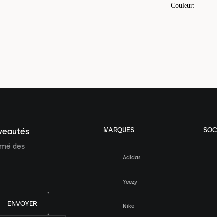
Couleur
:
MARQUES
SOC
uveautés
ormé des
Adidas
Yeezy
ENVOYER
Nike