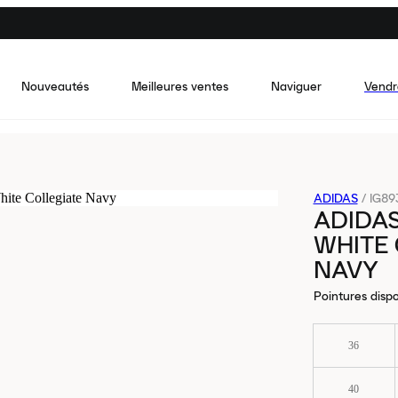
Nouveautés
Meilleures ventes
Naviguer
Vendr
ADIDAS
/
IG89
ADIDA
WHITE 
NAVY
Pointures dispo
36
40