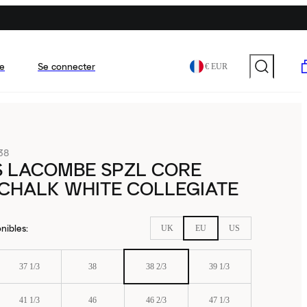
e
Se connecter
€ EUR
38
S LACOMBE SPZL CORE
CHALK WHITE COLLEGIATE
nibles
:
UK
EU
US
37 1/3
38
38 2/3
39 1/3
41 1/3
46
46 2/3
47 1/3