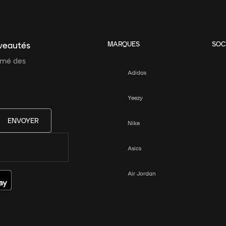
MARQUES
SOC
uveautés
ormé des
Adidas
Yeezy
ENVOYER
Nike
Asics
Air Jordan