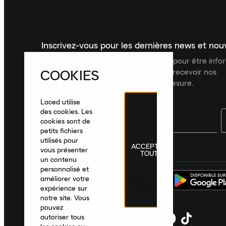
Inscrivez-vous pour les dernières news et no
Inscrivez-vous à la newsletter Laced pour être inf
COOKIES
dernières nouveautés, collections et recevoir nos
recommandations de produits sur mesure.
Laced utilise
des cookies. Les
cookies sont de
petits fichiers
utilisés pour
ACCEPTER
France
|
Français
|
€ EUR
vous présenter
TOUT
un contenu
personnalisé et
améliorer votre
expérience sur
notre site. Vous
pouvez
autoriser tous