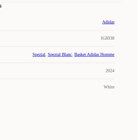
s
Adidas
IG8938
Spezial
,
Spezial Blanc
,
Basket Adidas Homme
2024
White