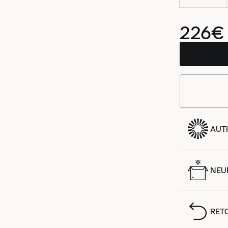
226€
AUT
NEUF
RET