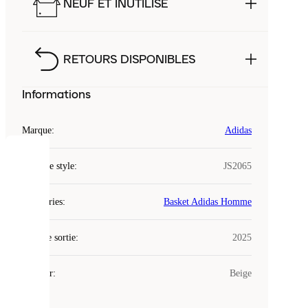
NEUF ET INUTILISÉ
RETOURS DISPONIBLES
Informations
Marque
:
Adidas
COOKIES
Code de style
:
JS2065
Laced
Catégories
:
Basket Adidas Homme
utilise
des
Date de sortie
cookies.
:
2025
Les
cookies
Couleur
:
Beige
sont
de
petits