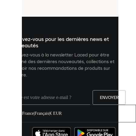
fichiers
utilisés
pour
vous
présenter
un
Inscrivez-vous pour les dernières news et
contenu
personnalisé
nouveautés
et
Inscrivez-vous à la newsletter Laced pour être
améliorer
informé des dernières nouveautés, collections et
votre
expérience
recevoir nos recommandations de produits sur
sur
mesure.
notre
site.
Vous
pouvez
ENVOYER
autoriser
tous
les
France
|
Français
|
€ EUR
cookies
ou
les