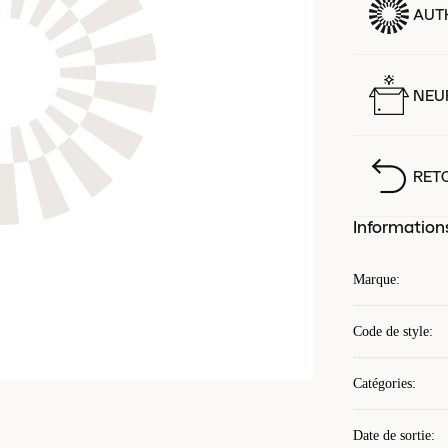
AUT
NEUF
RET
Information
Marque
:
Code de style
:
Catégories
:
Date de sortie
: