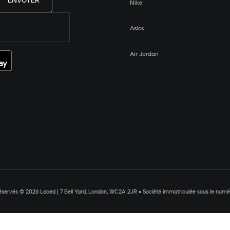
ENVOYER
Nike
Asics
Air Jordan
réservés © 2026 Laced | 7 Bell Yard, London, WC2A 2JR • Société immatriculée sous le nu