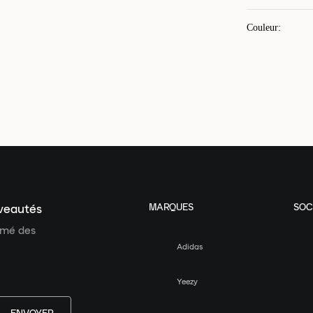
Couleur
:
MARQUES
SOC
uveautés
ormé des
Adidas
Yeezy