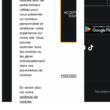
cookies sont de
petits fichiers
utilisés pour
ACCEPTER
France
|
Français
|
€ EUR
vous présenter
TOUT
un contenu
personnalisé et
améliorer votre
expérience sur
notre site. Vous
pouvez
autoriser tous
les cookies ou
les gérer
individuellement
dans vos
paramètres de
cookies.
PRÉFÉRENCES
En savoir plus
Tous droits 
via notre
politique de
cookies
.