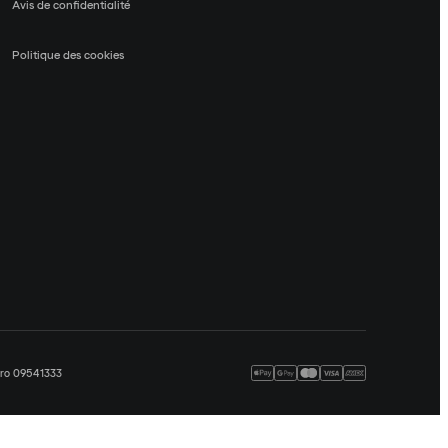
Avis de confidentialité
Politique des cookies
méro 09541333