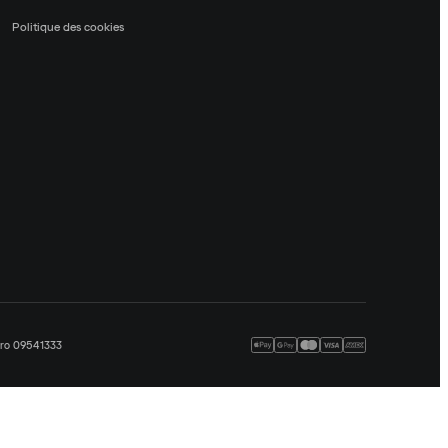
Politique des cookies
méro 09541333