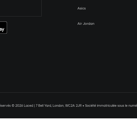
Asics
Air Jordan
réservés © 2026 Laced | 7 Bell Yard, London, WC2A 2JR • Société immatriculée sous le nu