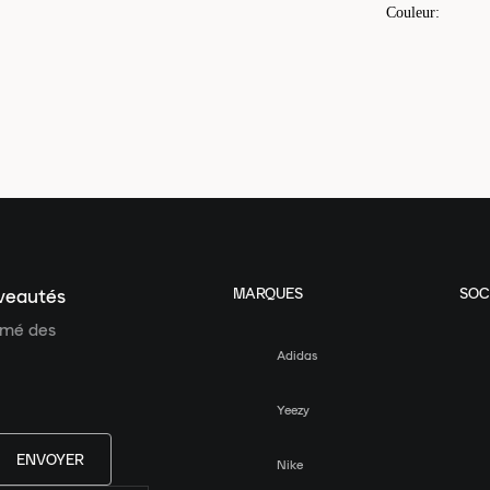
Couleur
:
MARQUES
SOC
uveautés
ormé des
Adidas
Yeezy
ENVOYER
Nike