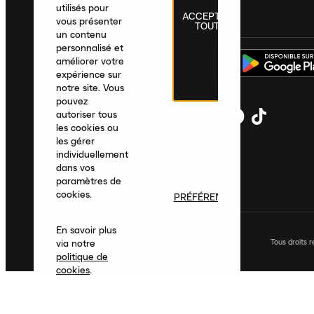
utilisés pour
ACCEPTER
France
|
Français
|
€ EUR
vous présenter
TOUT
un contenu
personnalisé et
améliorer votre
expérience sur
notre site. Vous
pouvez
autoriser tous
les cookies ou
les gérer
individuellement
dans vos
paramètres de
cookies.
PRÉFÉRENCES
En savoir plus
Tous droits 
via notre
politique de
cookies
.