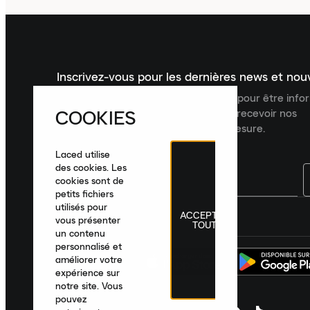
Inscrivez-vous pour les dernières news et no
Inscrivez-vous à la newsletter Laced pour être inf
COOKIES
dernières nouveautés, collections et recevoir nos
recommandations de produits sur mesure.
Laced utilise
des cookies. Les
cookies sont de
petits fichiers
utilisés pour
ACCEPTER
France
|
Français
|
€ EUR
vous présenter
TOUT
un contenu
personnalisé et
améliorer votre
expérience sur
notre site. Vous
pouvez