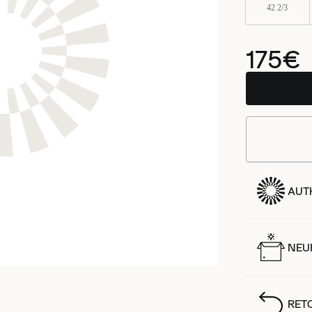
42 2/3
175€
AUT
NEUF
RET