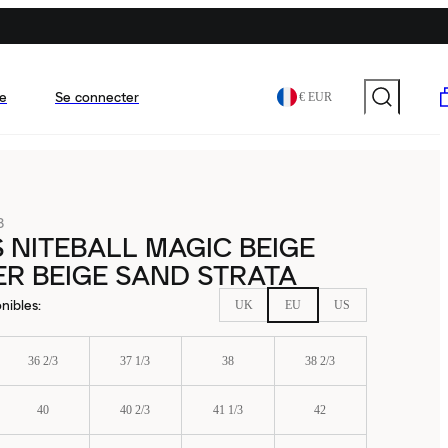
e
Se connecter
€ EUR
8
 NITEBALL MAGIC BEIGE
R BEIGE SAND STRATA
nibles
:
UK
EU
US
36 2/3
37 1/3
38
38 2/3
40
40 2/3
41 1/3
42