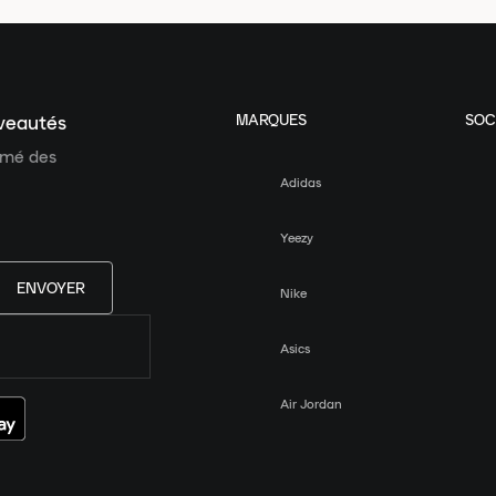
MARQUES
SOC
uveautés
ormé des
Adidas
Yeezy
ENVOYER
Nike
Asics
Air Jordan