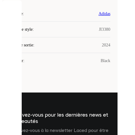
COOKIES
Marque
:
Adidas
Laced
Code de style
:
JI3380
utilise
des
Date de sortie
cookies.
:
2024
Les
cookies
Couleur
:
Black
sont
de
petits
fichiers
utilisés
pour
vous
présenter
un
Inscrivez-vous pour les dernières news et
contenu
personnalisé
nouveautés
et
Inscrivez-vous à la newsletter Laced pour être
améliorer