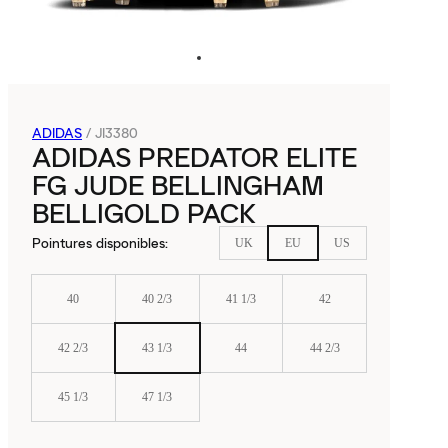
ADIDAS
/
JI3380
ADIDAS PREDATOR ELITE
FG JUDE BELLINGHAM
BELLIGOLD PACK
Pointures disponibles
:
UK
EU
US
40
40 2/3
41 1/3
42
42 2/3
43 1/3
44
44 2/3
45 1/3
47 1/3