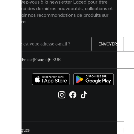
Inscrivez-vous à la newsletter Laced pour être
améliorer
informé des dernières nouveautés, collections et
votre
expérience
recevoir nos recommandations de produits sur
sur
mesure.
notre
site.
Vous
pouvez
ENVOYER
autoriser
tous
les
France
|
Français
|
€ EUR
cookies
ou
les
gérer
individuellement
dans
vos
paramètres
de
cookies.
Marques
En