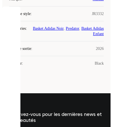
Code de style
:
JR3332
COOKIES
Catégories
:
Basket Adidas Noir
,
Predator
,
Basket Adidas
Laced
Enfant
utilise
des
Date de sortie
cookies.
:
2026
Les
cookies
Couleur
:
Black
sont
de
petits
fichiers
utilisés
pour
vous
présenter
un
Inscrivez-vous pour les dernières news et
contenu
personnalisé
nouveautés
et