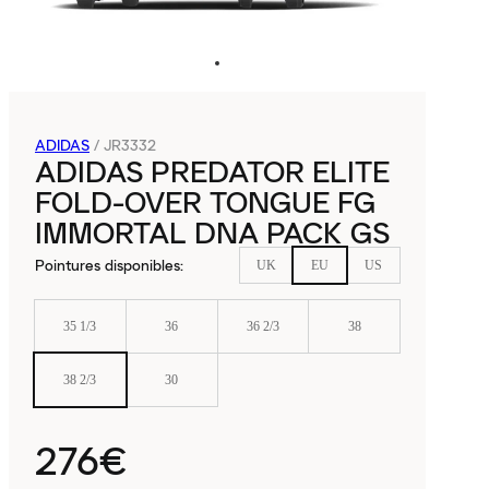
ADIDAS
/
JR3332
ADIDAS PREDATOR ELITE
FOLD-OVER TONGUE FG
IMMORTAL DNA PACK GS
Pointures disponibles
:
UK
EU
US
35 1/3
36
36 2/3
38
38 2/3
30
276€